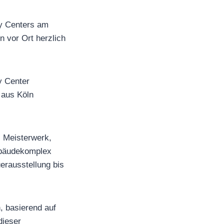
ny Centers am
n vor Ort herzlich
y Center
 aus Köln
s Meisterwerk,
ebäudekomplex
uerausstellung bis
, basierend auf
dieser