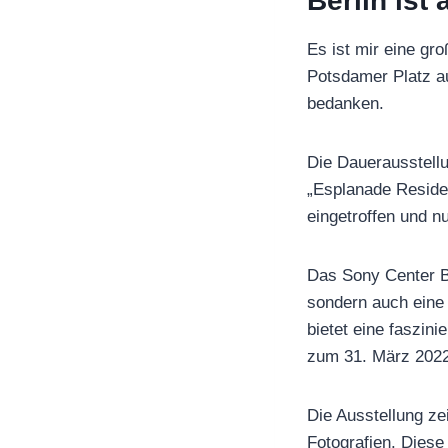
Berlin ist
Es ist mir eine g
Potsdamer Platz au
bedanken.
Die Dauerausstell
„Esplanade Residen
eingetroffen und n
Das Sony Center Be
sondern auch eine
bietet eine faszin
zum 31. März 2022
Die Ausstellung ze
Fotografien. Diese