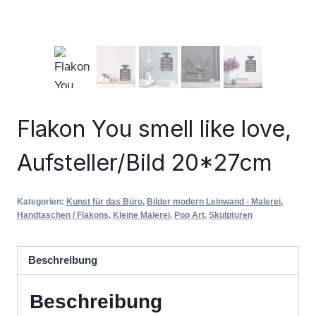
Flakon You smell like love,
Aufsteller/Bild 20*27cm
Kategorien:
Kunst für das Büro
,
Bilder modern Leinwand - Malerei
,
Handtaschen / Flakons
,
Kleine Malerei
,
Pop Art
,
Skulpturen
Beschreibung
Beschreibung