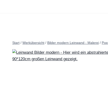
Zum
Inhalt
springen
Start
/
Werkübersicht
/
Bilder modern Leinwand - Malerei
/
Pop