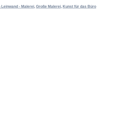
 Leinwand - Malerei
,
Große Malerei
,
Kunst für das Büro