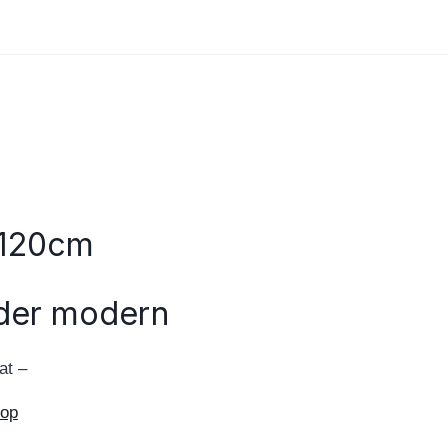
120cm
lder modern
at –
hop