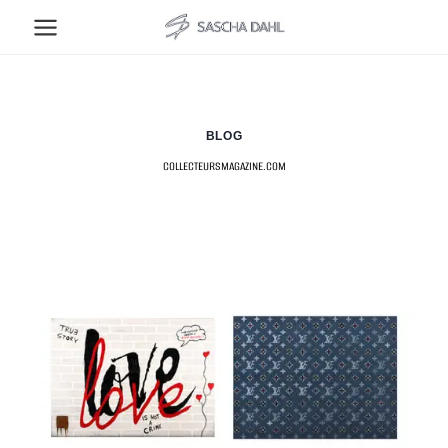
Zum
Inhalt
springen
BLOG
collecteursmagazine.com