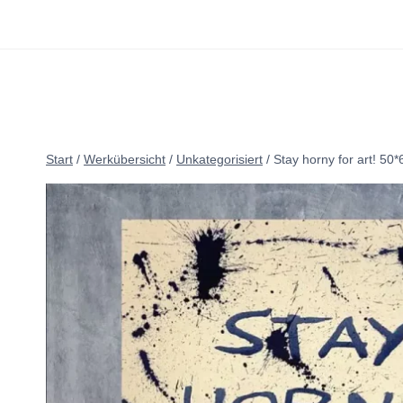
Zum
Inhalt
springen
Start
/
Werkübersicht
/
Unkategorisiert
/
Stay horny for art! 50