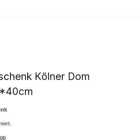
schenk Kölner Dom
0*40cm
enk
iert.
hop