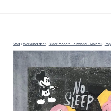
Zum
Inhalt
springen
Start
/
Werkübersicht
/
Bilder modern Leinwand - Malerei
/
Pop