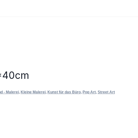
0*40cm
d - Malerei
,
Kleine Malerei
,
Kunst für das Büro
,
Pop Art
,
Street Art