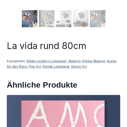
La vida rund 80cm
Kategorien:
Bilder modern Leinwand - Malerei
,
Kleine Malerei
,
Kunst
für das Büro
,
Pop Art
,
Runde Leinwand
,
Street Art
Ähnliche Produkte