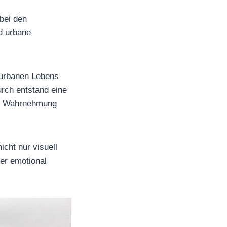
bei den
d urbane
 urbanen Lebens
urch entstand eine
die Wahrnehmung
cht nur visuell
er emotional