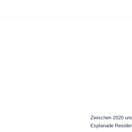
Zum
Inhalt
springen
Zwischen 2020 und
Esplanade Residenc