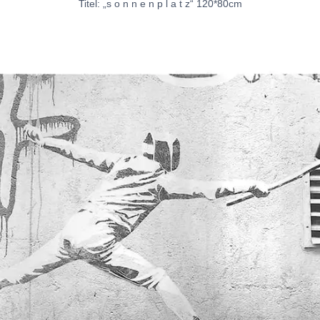
Titel: „s o n n e n p l a t z“ 120*80cm