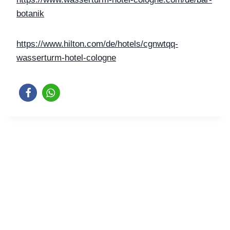
botanik
https://www.hilton.com/de/hotels/cgnwtqq-
wasserturm-hotel-cologne