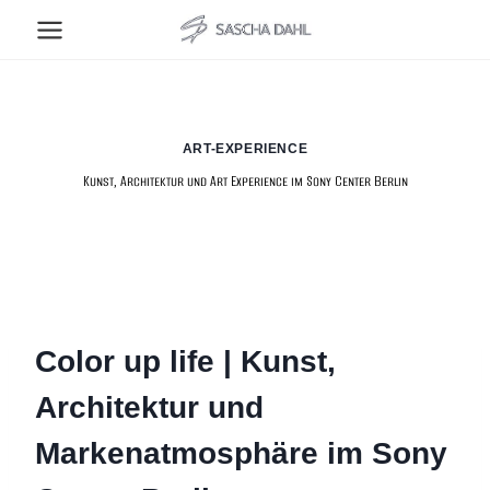
Zum
Inhalt
springen
ART-EXPERIENCE
Kunst, Architektur und Art Experience im Sony Center Berlin
Color up life | Kunst,
Architektur und
Markenatmosphäre im Sony